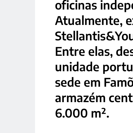
oficinas inde
Atualmente, e
Stellantis&Yo
Entre elas, de
unidade port
sede em Famõ
armazém cent
6.000 m².