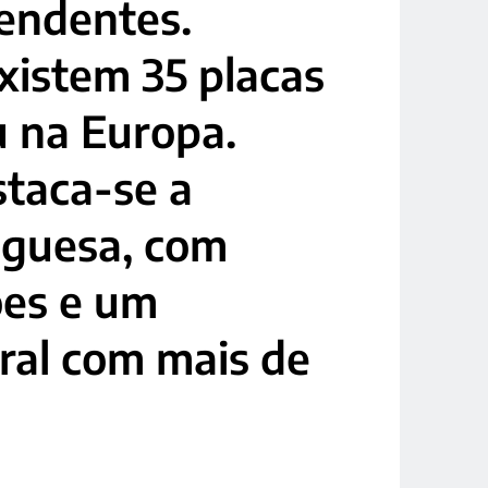
pendentes.
xistem 35 placas
u na Europa.
staca-se a
uguesa, com
es e um
ral com mais de