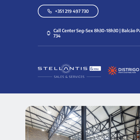
Skip
+351 219 497 730
to
content
Call Center Seg-Sex 8h30-18h30 | Balcão Pa
734