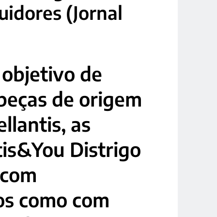
uidores (Jornal
 objetivo de
 peças de origem
llantis, as
tis&You Distrigo
 com
ios como com