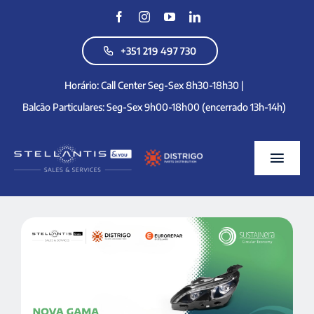
Skip
to
content
+351 219 497 730
Horário: Call Center Seg-Sex 8h30-18h30 |
Balcão Particulares: Seg-Sex 9h00-18h00 (encerrado 13h-14h)
Togg
Navig
Home
Quem somos
Produtos